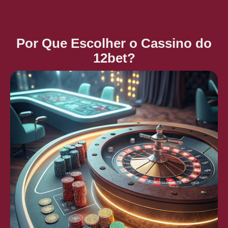
Por Que Escolher o Cassino do
12bet?