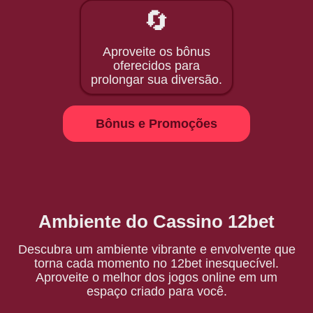
🔄
Aproveite os bônus
oferecidos para
prolongar sua diversão.
Bônus e Promoções
Ambiente do Cassino 12bet
Descubra um ambiente vibrante e envolvente que
torna cada momento no 12bet inesquecível.
Aproveite o melhor dos jogos online em um
espaço criado para você.