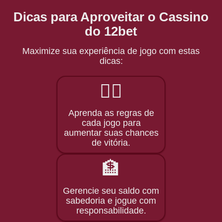
Dicas para Aproveitar o Cassino
do 12bet
Maximize sua experiência de jogo com estas
dicas:
🕵️‍♂️
Aprenda as regras de
cada jogo para
aumentar suas chances
de vitória.
🏦
Gerencie seu saldo com
sabedoria e jogue com
responsabilidade.