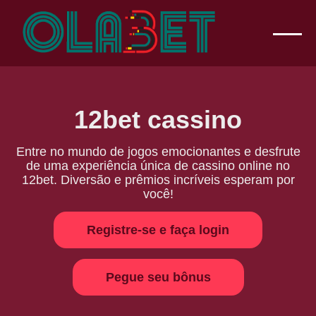
12bet cassino
Entre no mundo de jogos emocionantes e desfrute
de uma experiência única de cassino online no
12bet. Diversão e prêmios incríveis esperam por
você!
Registre-se e faça login
Pegue seu bônus