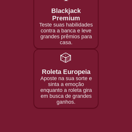
Blackjack
Premium
Teste suas habilidades
contra a banca e leve
grandes prêmios para
casa.
🎲
Roleta Europeia
Aposte na sua sorte e
sinta a emoção
enquanto a roleta gira
em busca de grandes
ganhos.