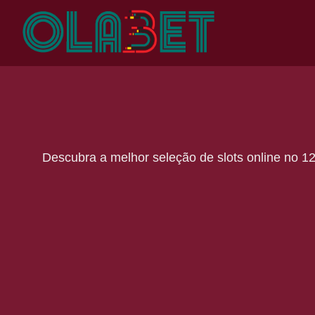
Descubra a melhor seleção de slots online no 12