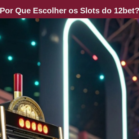
Por Que Escolher os Slots do 12bet