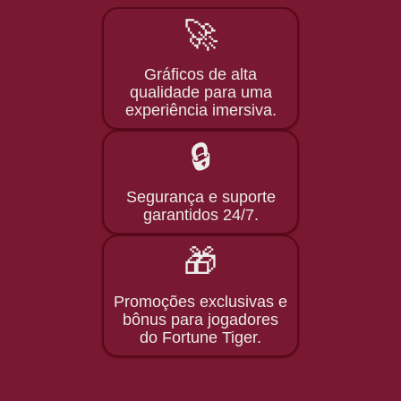
🚀
Gráficos de alta
qualidade para uma
experiência imersiva.
🔒
Segurança e suporte
garantidos 24/7.
🎁
Promoções exclusivas e
bônus para jogadores
do Fortune Tiger.