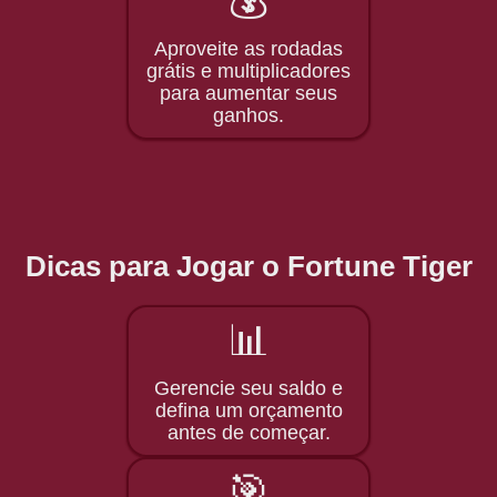
Aproveite as rodadas
grátis e multiplicadores
para aumentar seus
ganhos.
Dicas para Jogar o Fortune Tiger
📊
Gerencie seu saldo e
defina um orçamento
antes de começar.
🎯